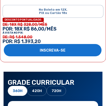
No Boleto em 12X,
PIX ou Cartão 18x
DESCONTO PONTUALIDADE:
DE: 18X R$ 328,00/MÊS
POR: 18X R$ 86,00/MÊS
À VISTA NO PIX:
DE: R$ 1.548,00
POR: R$ 1.393,20
INSCREVA-SE
GRADE CURRICULAR
360H
420H
720H