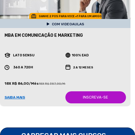
GANHE 2 POS PARA VOCE +1 PARA UM AMIGO
COM VIDEOAULAS
MBA EM COMUNICAÇÃO E MARKETING
LATO SENSU
100% EAD
360 A 720H
2 A 12 MESES
18X R$ 86,00/Mês
18X R$ 387,00/Mês
INSCREVA-SE
SAIBA MAIS