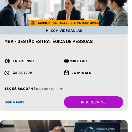
GANHE 2 POS PARA VOCE +1 PARA UM AMIGO
COM VIDEOAULAS
MBA - GESTÃO ESTRATÉGICA DE PESSOAS
LATO SENSU
100% EAD
360 A 720H
2 A 12 MESES
18X R$ 86,00/Mês
18X R$ 387,00/Mês
INSCREVA-SE
SAIBA MAIS