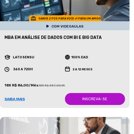
GANHE 2 POS PARA VOCE +1 PARA UM AMIGO
COM VIDEOAULAS
MBA EM ANÁLISE DE DADOS COM BI E BIG DATA
LATO SENSU
100% EAD
360 A 720H
2 A 12 MESES
18X R$ 86,00/Mês
18X R$ 387,00/Mês
INSCREVA-SE
SAIBA MAIS