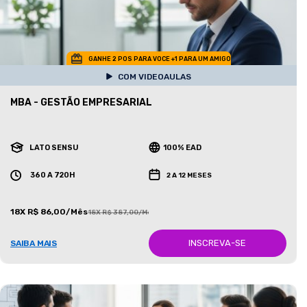
GANHE 2 POS PARA VOCE +1 PARA UM AMIGO
COM VIDEOAULAS
MBA - GESTÃO EMPRESARIAL
LATO SENSU
100% EAD
360 A 720H
2 A 12 MESES
18X R$ 86,00/Mês
18X R$ 387,00/Mês
INSCREVA-SE
SAIBA MAIS