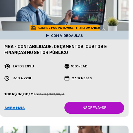
GANHE 2 POS PARA VOCE +1 PARA UM AMIGO
COM VIDEOAULAS
MBA - CONTABILIDADE: ORÇAMENTOS, CUSTOS E
FINANÇAS NO SETOR PÚBLICO
LATO SENSU
100% EAD
360 A 720H
2 A 12 MESES
18X R$ 86,00/Mês
18X R$ 387,00/Mês
INSCREVA-SE
SAIBA MAIS