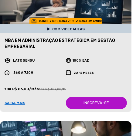
GANHE 2 POS PARA VOCE +1 PARA UM AMIGO
COM VIDEOAULAS
MBA EM ADMINISTRAÇÃO ESTRATÉGICA EM GESTÃO
EMPRESARIAL
LATO SENSU
100% EAD
360 A 720H
2 A 12 MESES
18X R$ 86,00/Mês
18X R$ 387,00/Mês
INSCREVA-SE
SAIBA MAIS