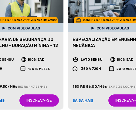
HE 2 POS PARA VOCE +1 PARA UM AMIGO
GANHE 2 POS PARA VOCE +1 PARA U
COM VIDEOAULAS
COM VIDEOAULAS
ARIA DE SEGURANÇA DO
ESPECIALIZAÇÃO EM ENGENH
HO - DURAÇÃO MÍNIMA - 12
MECÂNICA
O SENSU
100% EAD
LATO SENSU
100% EAD
H
360 A 720H
12 A 18 MESES
2 A 12 MESE
99,50/Mês
18X R$ 86,00/Mês
18X R$ 447,75/Mês
18X R$ 387,00/Mê
INSCREVA-SE
INSCREVA
AIS
SAIBA MAIS