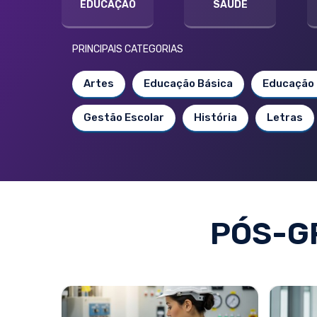
EDUCAÇÃO
SAÚDE
PRINCIPAIS CATEGORIAS
Artes
Educação Básica
Educação 
Gestão Escolar
História
Letras
PÓS-G