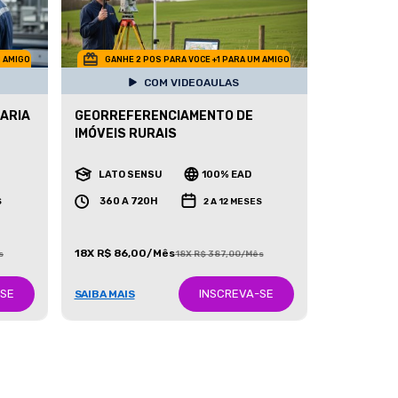
M AMIGO
GANHE 2 POS PARA VOCE +1 PARA UM AMIGO
COM VIDEOAULAS
ARIA
GEORREFERENCIAMENTO DE
IMÓVEIS RURAIS
LATO SENSU
100% EAD
360 A 720H
S
2 A 12 MESES
18X R$ 86,00/Mês
s
18X R$ 387,00/Mês
-SE
INSCREVA-SE
SAIBA MAIS