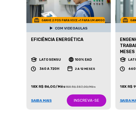
GANHE 2 POS PARA VOCE +1 PARA UM AMIGO
GAN
COM VIDEOAULAS
EFICIÊNCIA ENERGÉTICA
ENGENH
TRABAL
MESES
LATO SENSU
100% EAD
LAT
360 A 720H
660
2 A 12 MESES
18X R$ 86,00/Mês
18X R$ 
18X R$ 387,00/Mês
INSCREVA-SE
SAIBA MAIS
SAIBA M