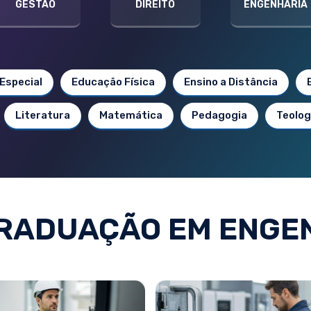
GESTÃO
DIREITO
ENGENHARIA
Especial
Educação Física
Ensino a Distância
Literatura
Matemática
Pedagogia
Teolog
RADUAÇÃO EM ENGE